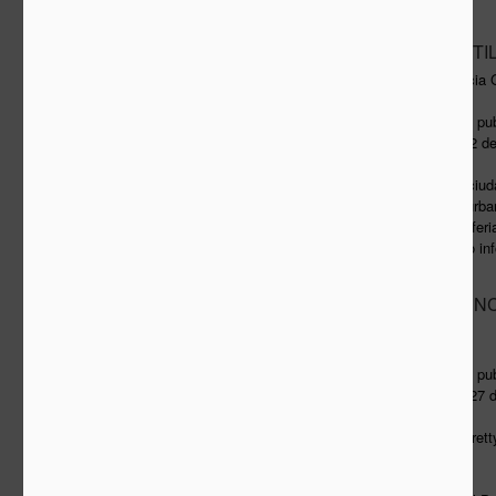
REBELDÍA FÉRTI
FEB
4
Fredy Massad y Alicia 
Versión ampliada del texto pu
cultural de ABC, Madrid - 2 
El origen del proyecto La ciud
fenómeno de los huertos urba
jubilados en torno a la perife
de apropiación y desarrollo in
como un relevo de ‘Espacios 
LA DESOBEDIENC
OCT
29
Fredy Massad
Versión ampliada del texto pu
cultural de ABC, Madrid - 27
The [Ikea] meatballs are pre
Koothrappali