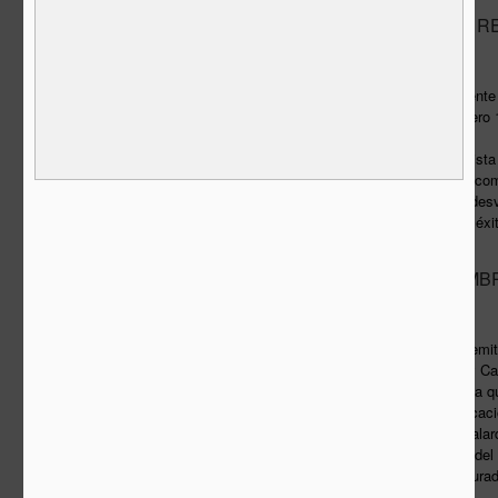
ARQUITECTOS R
JUL
8
Fredy Massad
Texto publicado originalmente
- 6 de julio de 2013 - Número
La razonable visión pesimista 
España en este momento comi
primera capa. Cuando se desvi
ególatras y auto-festejado éxi
hecho ya estaba ahí, constru
ambiciosa.
MALDITOS HOMB
JUN
24
Fredy Massad
Mediante un comunicado emitid
Arielle Assouline-Lichten y C
impulsoras de la plataforma qu
premio Pritzker una rectifica
como laureada con este galar
socio y esposo en 1991 y del 
Palumbo –presidente del jura