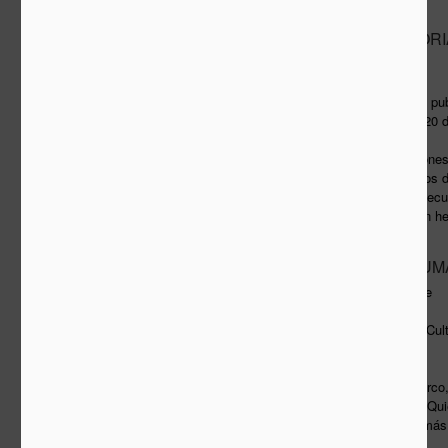
LA MALA MEMORI
APR
25
Fredy Massad
Versión ampliada del texto pu
cultural de ABC, Madrid - 20 
«Un museo, dos exposiciones
una radiografía de los éxitos 
fracaso del urbanismo especula
para resaltar el trabajo bien 
CUANDO SE SUMA
APR
15
Alicia Guerrero Yeste
Publicado en suplemento 'Cult
Número 564
A entender de Eduardo Barco, l
arte radica en la utilidad: «Qu
y lo artístico es un grado más