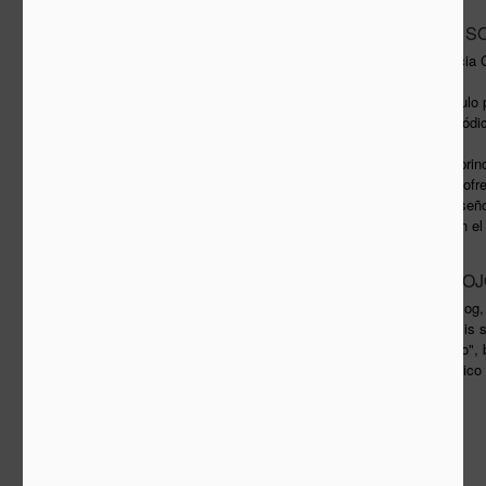
ENTREVISTA A S
MAY
6
Fredy Massad y Alicia 
Versión ampliada del artículo
sección de cultura del periód
Sou Fujimoto, una de las prin
de arquitectos japoneses, ofre
inaugural del máster en diseño
Architecture and Design en el
LA VIGA EN EL O
MAY
3
En paralelo a este blo
contenidos de análisis s
dentro de "La viga en el ojo"
la edición digital del periódic