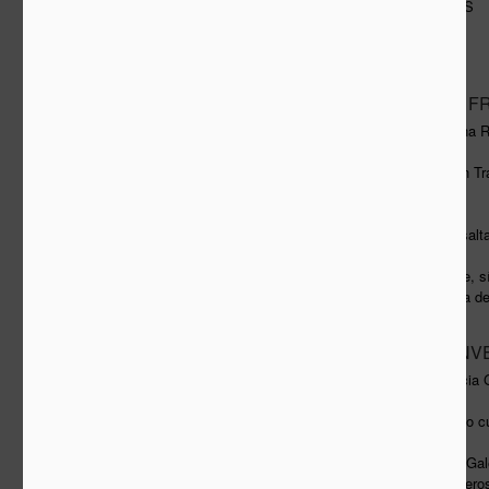
UNA HISTORIA A MEDIAS
Fredy Massad
Publicada originalmente en E
ENTREVISTA A F
DEC
8
Ricardo Batista y Ana R
Publicado originalmente en Tr
(versión original en pdf)
¿Ha sido la arquitectura asalta
En España, evidentemente, sí.
de Arquitectos, por su falta d
por sorpresa a los arquitectos
CREAR LA CONV
OCT
8
Fredy Massad y Alicia 
Publicado en el suplemento c
Hasta el 16 de octubre, la G
dedicada a la obra de Herrero