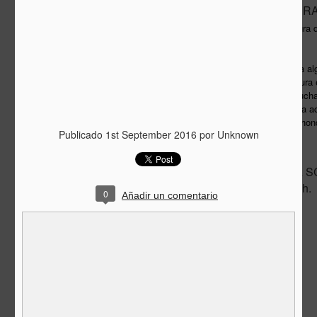
DE ESTA MANER
SEP
25
Trienal de Arquitectura
2013
Si la Trienal de Lisboa deja a
horizontes, de la arquitectur
deja tras de sí a la vez much
ritmo no significará llevar la
caer en un hoyo aún más hon
Publicado
1st September 2016
por Unknown
CONFERENCIA SC
JUL
22
AGOSTO, 19.00 h.
0
Añadir un comentario