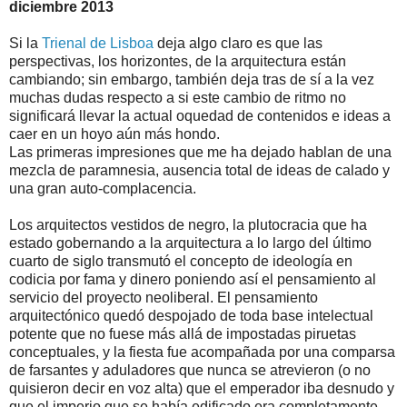
diciembre 2013
Si la
Trienal de Lisboa
deja algo claro es que las
perspectivas, los horizontes, de la arquitectura están
cambiando; sin embargo, también deja tras de sí a la vez
muchas dudas respecto a si este cambio de ritmo no
significará llevar la actual oquedad de contenidos e ideas a
caer en un hoyo aún más hondo.
Las primeras impresiones que me ha dejado hablan de una
mezcla de paramnesia, ausencia total de ideas de calado y
una gran auto-complacencia.
Los arquitectos vestidos de negro, la plutocracia que ha
estado gobernando a la arquitectura a lo largo del último
cuarto de siglo transmutó el concepto de ideología en
codicia por fama y dinero poniendo así el pensamiento al
servicio del proyecto neoliberal. El pensamiento
arquitectónico quedó despojado de toda base intelectual
potente que no fuese más allá de impostadas piruetas
conceptuales, y la fiesta fue acompañada por una comparsa
de farsantes y aduladores que nunca se atrevieron (o no
quisieron decir en voz alta) que el emperador iba desnudo y
que el imperio que se había edificado era completamente