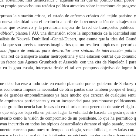
ca, sostenible, más democrática… aquéllas en las que un político hábil puede
de Ediciones Asimétricas.
28
NUEVO PANTEÓN
a su propio provecho una retórica política atractiva sobre intenciones de progres
redy Massad
presan la situación crítica, el estado de enfermo crónico del tejido parisino y
 nueva identidad para el territorio a partir de la reconstrucción de paisajes nat
jo la premisa «la austeridad como concepto ético y estético», Luís
antes que extensivo y la perentoria mejora de la red de transportes público
rnández-Galiano presenta la exposición The Architect is Present en
público
”, plantea l’AU, una dimensión sobre la importancia de la identidad sim
useo ICO, abierta hasta el 18 de mayo. Explica que ésta supone una
nálisis de Nouvel- Duthilleul -Cantal-Dupart, que asume que la idea del Gran
ontinuación de Spain, mon amour (la muestra que presentó en esa
ra la que son precisos nuevos imaginarios que no resulten utópicos ni pertur
sma sala el pasado año) y que debe su título a The Artist is Present,
omo figura de análisis para desarrollar una sintaxis de intervención públic
a retrospectiva dedicada a Marina Abramović celebrada en el MoMA
e una red de transporte anular metropolitana y una estación central que comunic
ace cuatro años.
; un factor que Agence Grumbach et Associés, con una cita de Napoleón I par
ENTREVISTA A SOLANO BENÍTEZ. EL
a en la gran escala, interpreta desde el tal vez pomposo objetivo de lograr h
PR
15
PENÚLTIMO CARISMÁTICO
redy Massad
ue debe hacerse a todo este escenario planteado por el gobierno de Sarkozy 
isis económica impone la necesidad de otras pautas sino también porque el tiem
lano Benítez es artífice de una arquitectura de ingenio, sumamente
ías de grandes emprendimientos ya hace mucho que carecen de cualquier sentid
reocupada por economizar recursos; de una forma de hacer arraigada
de arquitectos participantes y en su incapacidad para posicionarse políticament
 el contexto y en la historia locales.
es de grandilocuencia han fracasado en el urbanismo generado durante el siglo
es que subyace bajo ella en primer lugar la voluntad de hacerla un gesto que sir
o que primeramente sorprende de manera grata es su cercanía en el
antearlo como la visión de compromiso de un presidente, lo que ha permitido q
ato, que quiebra (tal vez de manera bien estudiada) con el estereotipo
an incurrido en todos los tópicos desarrollados durante el siglo pasado, consci
 altivez y distancia hecho de soberbia, extravagancias y gestos
camente correcto para nuestro tiempo : ecología, sostenibilidad, mezcladas con
ustos al que tantos arquitectos se han adscrito.
lemas y la ciudad real de los habitantes, propiciando un desarrollo urbano gestad