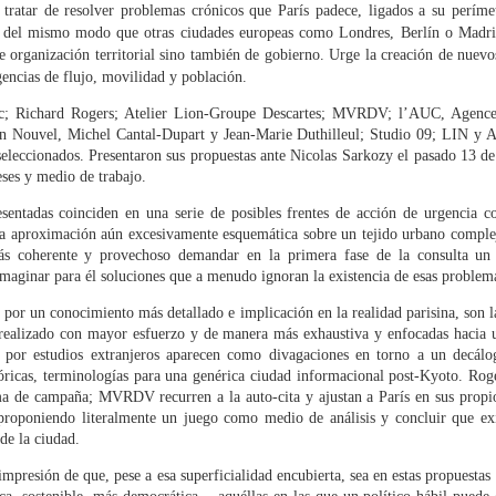
tratar de resolver problemas crónicos que París padece, ligados a su perím
, del mismo modo que otras ciudades europeas como Londres, Berlín o Madri
PRESENTACIÓN DE
LA VIGA EN EL OJO.
MAY
MAR
e organización territorial sino también de gobierno. Urge la creación de nuevos
4
20
'LA VIGA EN EL OJO.
ESCRITOS A TIEMPO
gencias de flujo, movilidad y población.
ESCRITOS A
"Estamos en (hemos hecho) una
rc; Richard Rogers; Atelier Lion-Groupe Descartes; MVRDV; l’AUC, Agenc
TIEMPO', CCCB
sociedad saturada de
n Nouvel, Michel Cantal-Dupart y Jean-Marie Duthilleul; Studio 09; LIN y At
complacencia, frivolidades, gurús
(Barcelona)
 seleccionados. Presentaron sus propuestas ante Nicolas Sarkozy el pasado 13 de
y falsos mesías, y esto nos ha
eses y medio de trabajo.
El Aula 2 del CCCB acogió el
conducido a una profunda
pasado 14 de abril la presentación
sensación de vacío. En la llaga de
esentadas coinciden en una serie de posibles frentes de acción de urgencia c
del libro La viga en el ojo. Escritos
esa confusión, estos textos
na aproximación aún excesivamente esquemática sobre un tejido urbano complej
T.C. BOYLE: "SOSPECHO QUE WRIGHT FUE EL
AY
a tiempo, de Fredy Massad,
quieren poner en duda muchas de
ás coherente y provechoso demandar en la primera fase de la consulta un a
24
MAYOR EGOCÉNTRICO AMERICANO DEL SIGLO
profesor de Teoría y Crítica de la
las estructuras en que parecen
imaginar para él soluciones que a menudo ignoran la existencia de esas problemá
Arquitectura de la School of
XX"
sustentarse los poderes y
Architecture de UIC Barcelona. La
 por un conocimiento más detallado e implicación en la realidad parisina, son l
certezas tranquilizadoras de los
licia Guerrero Yeste
obra está editada por Ediciones
 realizado con mayor esfuerzo y de manera más exhaustiva y enfocadas hacia un
últimos tiempos.
Asimétricas.
as por estudios extranjeros aparecen como divagaciones en torno a un decálo
eseña sobre Las mujeres, novela biográfica sobre Frank Lloyd Wright,
tóricas, terminologías para una genérica ciudad informacional post-Kyoto. Rog
(…)
guida de una entrevista a su autor, T. C. Boyle)
El acto contó con la presencia de
a de campaña; MVRDV recurren a la auto-cita y ajustan a París en sus prop
los arquitectos Josep Lluís Mateo,
 proponiendo literalmente un juego como medio de análisis y concluir que exi
Todas estas opiniones que aquí
pues los interiores de todas sus casas se reflejaban entre sí como
Miquel Lacasta Codorniu,
de la ciudad.
presento prefieren equivocarse a
 él viviera simultáneamente en cientos de habitaciones, de cuartos
Emiliano López y Juan García
adherirse ciegamente a nada o a
sperdigados por todo el país pero que, de algún modo, en la
impresión de que, pese a esa superficialidad encubierta, sea en estas propuesta
Millán, éste último también editor
la Nada.
quitectura de su cabeza eran contiguos.
THE ARCHITECT IS PRESENT: INVENTANDO UN
PR