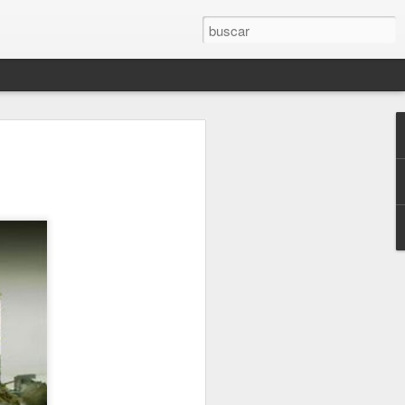
RÍTICOS. LA
CTURA Y OTROS
E VISTA #2.
RÍTICA EN EL TIEMPO DE LO
uís Mateo
a Camps y Josep Lluís Mateo se propone
os motivos y las consecuencias de la
o crítico dentro de una sociedad regida