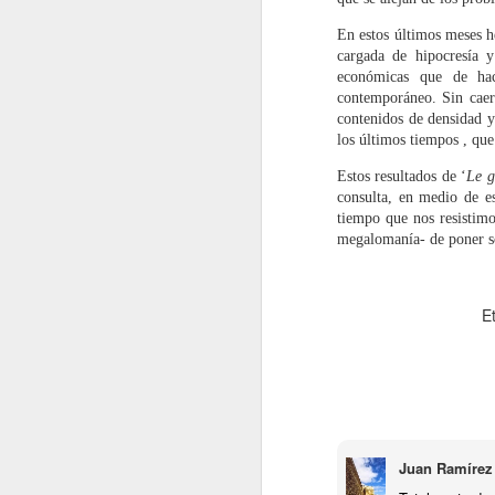
N
En estos últimos meses he
cargada de hipocresía 
Th
económicas que de hac
«L
contemporáneo. Sin caer 
contenidos de densidad y
Li
los últimos tiempos , que 
Estos resultados de ‘
Le g
Th
consulta, en medio de e
pr
tiempo que nos resistimo
Ho
megalomanía- de poner so
O
C
E
S
O
C
Juan Ramírez