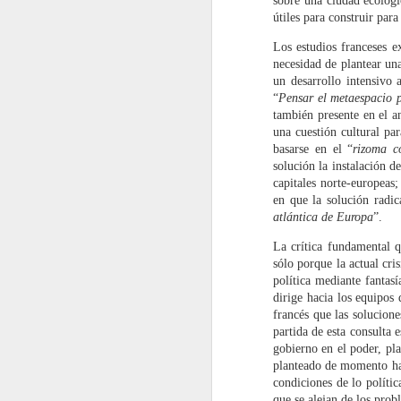
sobre una ciudad ecológi
marcadas por una renovación de
útiles para construir par
discursos, que apela a la
F
Los estudios franceses ex
transformación de actitudes y
necesidad de plantear una
formas de hacer y producir.
Ba
un desarrollo intensivo 
Fe
“
Pensar el metaespacio 
M
también presente en el a
c
una cuestión cultural pa
mi
basarse en el “
rizoma c
l
solución la instalación d
h
capitales norte-europeas
en que la solución radic
A
atlántica de Europa
”.
F
La crítica fundamental q
sólo porque la actual cr
So
política mediante fantas
p
dirige hacia los equipos 
en
francés que las solucion
partida de esta consulta 
L
gobierno en el poder, pl
tr
planteado de momento hay
de
condiciones de lo políti
ad
que se alejan de los prob