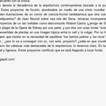
acuerdo con la crítica.
DE ESTA MANERA NO
EP
a denota la decadencia de la arquitectura contemporánea lanzada a la pur
25
Trienal de Arquitectura de Lisboa, 12 septiembre – 15 diciembre
 Estos proyectos de ficción, alumbrados en medio de una crisis mundial
2013
en ilustraciones de un comic de ciencia-ficción tardobarroca que otra cos
helipuertos? de Jean Nouvel sobre esa isla del Sena, terrazas incomprens
 la Trienal de Lisboa deja algo claro es que las perspectivas, los
proyectos de un tan inefable como desconocido Roland Castro (¿amigo de S
rizontes, de la arquitectura están cambiando; sin embargo, también
e plagio de la Opera de Sidney por una parte, y por otra con unas torres "sost
ja tras de sí a la vez muchas dudas respecto a si este cambio de
revestidas de plantas en una imagen tópica entre lo naif y lo vulgar. Por no h
tmo no significará llevar la actual oquedad de contenidos e ideas a
rs que insiste en la necesidad de equilibrar "los barrios pobres y los ricos"
aer en un hoyo aún más hondo.
r... ¿eso lo va a conseguir con un, con este, proyecto? ¿sabe en que mund
s son las cabezas más destacadas de la arquitectura, lo tenemos claro. En la
d y ligereza. Estos proyectos certifican que se está llegando a tocar fondo.
CONFERENCIA SCA (BUENOS AIRES), 7
UL
logspot.com/
22
AGOSTO, 19.00 h.