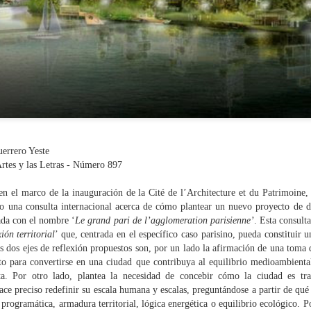
por el poder cuantitativo de
efímero. Ante ello, puesto
víctima de ese proceso que
preciso meditar vías que rec
necesidad.
Victoria Camps es catedráti
en la UAB; actualmente es 
Cataluña. Josep Lluís Mate
Zúrich.
('Cruces Críticos.
errero Yeste
rtes y las Letras - Número
897
n el marco de la inauguración de la Cité de l’Architecture et du Patrimoine,
bo una consulta internacional acerca de cómo plantear un nuevo proyecto de d
da con el nombre ‘
Le grand pari de l’agglomeration parisienne’
. Esta consult
xión territorial
’ que, centrada en el específico caso parisino, pueda constituir 
s dos ejes de reflexión propuestos son, por un lado la afirmación de una tom
o para convertirse en una ciudad que contribuya al equilibrio medioambiental
ta. Por otro lado, plantea la necesidad de concebir cómo la ciudad es tr
ce preciso redefinir su escala humana y escalas, preguntándose a partir de qué 
 programática, armadura territorial, lógica energética o equilibrio ecológico. Po