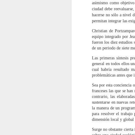
asimismo como objetivo 
ciudad debe reevaluarse
CRUCES CRÍTICOS.
AUG
hacerse no sólo a nivel d
11
LA ARQUITECTURA
permitan integrar las exi
Y OTROS PUNTOS
Christian de Portzampa
DE VISTA #1.
equipo integrado por Jea
fueron los diez estudios
12 de mayo 2016
de un periodo de siete m
LA CRÍTICA COMO
Las primeras síntesis pr
HERRAMIENTA DE
general en todos ellos u
M
PENSAMIENTO
cual habría resultado m
problemáticas antes que 
Daniel Giralt-Miracle - Miguel
Ángel Alonso del Val
Sea por esta conciencia o
A
franceses las que se han
Este diálogo entre Daniel Giralt-
contrario, las elaborad
(R
Miracle y Miguel Ángel Alonso del
sustentarse en nuevas re
se
Val gira en torno a la función de la
la manera de un program
reflexión crítica como un elemento
para resolver el trabajo
«…
necesario para los procesos de
dimensión local y global 
si
creación, particularmente dentro
de
del actual contexto de dinámicas
Surge no obstante cierta 
ar
A
sociales y culturales están