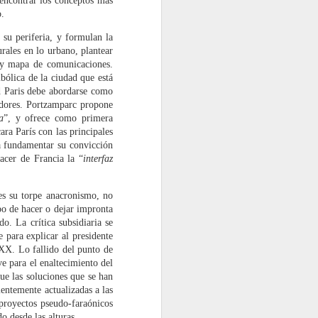
 encontrar los conceptos más
del discurso hablado y escrito.
o.
 su periferia, y formulan la
urales en lo urbano, plantear
s y mapa de comunicaciones.
bólica de la ciudad que está
d Paris debe abordarse como
badores. Portzamparc propone
a
”, y ofrece como primera
ara París con las principales
a fundamentar su convicción
acer de Francia la “
interfaz
es su torpe anacronismo, no
po de hacer o dejar impronta
o. La crítica subsidiaria se
e para explicar al presidente
 XX. Lo fallido del punto de
ve para el enaltecimiento del
ue las soluciones que se han
entemente actualizadas a las
 proyectos pseudo-faraónicos
o desde las alturas.