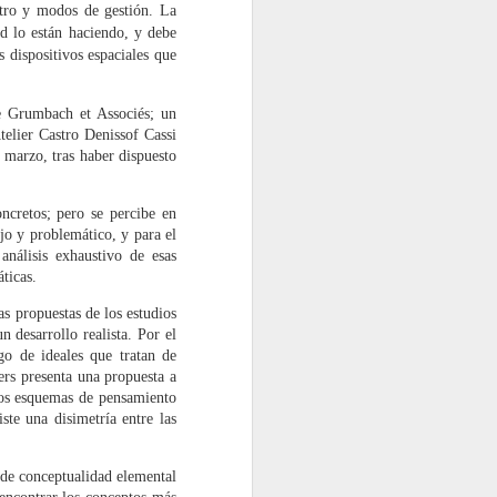
etro y modos de gestión. La
d lo están haciendo, y debe
IDIOCRACIA (I y II)
JAN
 dispositivos espaciales que
14
Artículos publicados
originalmente en el blog La
e Grumbach et Associés; un
viga en el ojo
elier Castro Denissof Cassi
 marzo, tras haber dispuesto
I
Eva Franch dejó caer estas
oncretos; pero se percibe en
palabras durante su discurso de
o y problemático, y para el
presentación de la última edición
nálisis exhaustivo de esas
del Foro Arquia/Próxima, del que
ticas.
ha sido comisario general: «Lo
que me gusta pensar es que
as propuestas de los estudios
hemos llegado temprano. En
 desarrollo realista. Por el
estos meses, días, estoy
go de ideales que tratan de
intentando desarrollar una teoría
ers presenta una propuesta a
de la tempraneidad».
ios esquemas de pensamiento
ste una disimetría entre las
Siempre es necesario prestar
extrema atención a las palabras, a
s de conceptualidad elemental
la construcción y componentes