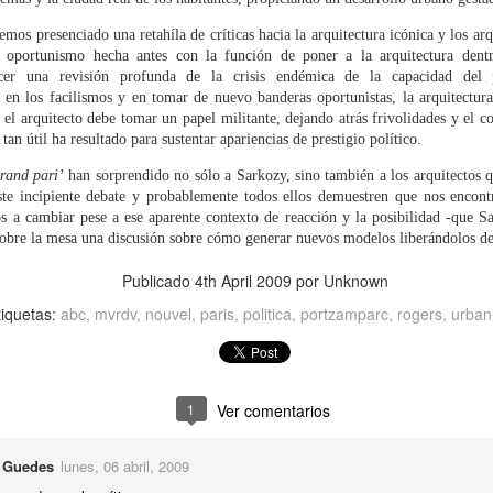
BUT NOT THIS WAY!
OV
13
Fredy Massad
mos presenciado una retahíla de críticas hacia la arquitectura icónica y los arqui
y oportunismo hecha antes con la función de poner a la arquitectura dent
is text was originally published in Spanish in ABC’s architecture blog
er una revisión profunda de la crisis endémica de la capacidad del p
a viga en el ojo»
en los facilismos y en tomar de nuevo banderas oportunistas, la arquitectur
 el arquitecto debe tomar un papel militante, dejando atrás frivolidades y el 
sbon Architecture Triennale, Sept.12th – Dec. 15th 2013
tan útil ha resultado para sustentar apariencias de prestigio político.
rand pari’
han sorprendido no sólo a Sarkozy, sino también a los arquitectos 
e current edition of the Lisbon Architecture Triennale does undoutedly
ste incipiente debate y probablemente todos ellos demuestren que nos encont
ove that the perspectives, the horizons, of architecture are changing.
s a cambiar pese a ese aparente contexto de reacción y la posibilidad -que S
wever, it still raises many doubts.
bre la mesa una discusión sobre cómo generar nuevos modelos liberándolos de 
ARA ARQUITECTURA - ARA CRÍTICA / FREDY
CT
16
Publicado
4th April 2009
por Unknown
MASSAD
iclo de conferencias ARA ARQUITECTURA - ARA CRÍTICA
tiquetas:
abc
mvrdv
nouvel
paris
politica
portzamparc
rogers
urban
esión 13 - Septiembre 2013: FREDY MASSAD
rganizado por ArqinFAD y TRESPA - Trespa Design Centre Barcelona
1
Ver comentarios
omisariado por Eugeni Bach
 Guedes
lunes, 06 abril, 2009