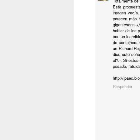
Totalmente de 
S
Esta propuest
imagen vacía.
parecen más bi
gigantescos ¿
Si
hablar de los 
ho
con un increibl
de
de containers 
ri
un Richard Roge
c
dice este seño
él?... Si esto
posado, fatuida
J
http://lpaec.b
Responder