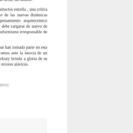
tectos estrella , una crítica
ro de las nuevas dinámicas
ensamiento arquitectónico
a debe cargarse de nuevo de
conformismo irresponsable de
que han tomado parte en esta
ramos ante la inercia de un
arkozy brinda a gloria de su
errores atávicos.
ismo