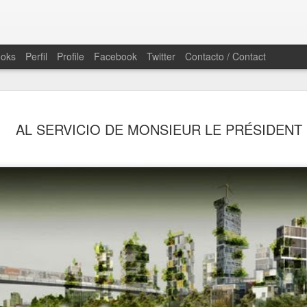
ooks
Perfil
Profile
Facebook
Twitter
Contacto / Contact
CRUCES C
SEP
AL SERVICIO DE MONSIEUR LE PRÉSIDENT
1
ARQUITE
PUNTOS D
9 de junio 2016
LA OBLIGACIÓN DE LA C
EFÍMERO
Victoria Camps - Josep LL
Este diálogo entre Victori
como una reflexión sobre l
debilitación del pensamient