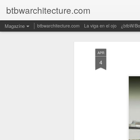
btbwarchitecture.com
Magazine
btbwarchitecture.com
La viga en el ojo
¿btbW/B
APR
4