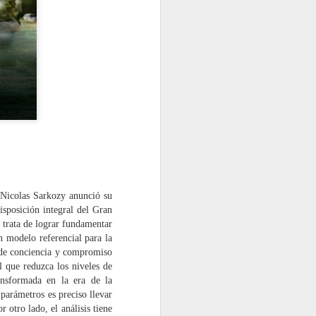
l like y el impacto sensacionalista de lo
 que esta sociedad es cada vez más
 ella misma genera y nutre, se hace
onfiguren la crítica y revaloricen su
ca emérita de Filosofía Moral y Política
miembro del Comité de Bioética de
o es arquitecto y catedrático en ETH
 Nicolas Sarkozy anunció su
isposición integral del Gran
a trata de lograr fundamentar
un modelo referencial para la
a de conciencia y compromiso
 que reduzca los niveles de
ansformada en la era de la
parámetros es preciso llevar
r otro lado, el análisis tiene