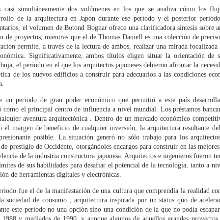
s casi simultáneamente dos volúmenes en los que se analiza cómo los fluj
rrollo de la arquitectura en Japón durante ese período y el posterior period
PRESENTACIÓN DE
LA VIGA EN EL OJO.
MAY
MAR
arios, el volumen de Botond Bognar ofrece una clarificadora síntesis sobre 
4
20
'LA VIGA EN EL OJO.
ESCRITOS A TIEMPO
ón de proyectos, mientras que el de Thomas Daniell es una colección de precisos
ESCRITOS A
cación permite, a través de la lectura de ambos, realizar una mirada focalizad
"Estamos en (hemos hecho) una
conómica. Significativamente, ambos títulos eligen situar la orientación de 
TIEMPO', CCCB
sociedad saturada de
rbuja, el periodo en el que los arquitectos japoneses debieron afrontar la nece
complacencia, frivolidades, gurús
(Barcelona)
tética de los nuevos edificios a construir para adecuarlos a las condiciones ec
y falsos mesías, y esto nos ha
El Aula 2 del CCCB acogió el
a.
conducido a una profunda
pasado 14 de abril la presentación
sensación de vacío. En la llaga de
del libro La viga en el ojo. Escritos
e un periodo de gran poder económico que permitió a este país desarrolla
esa confusión, estos textos
T.C. BOYLE: "SOSPECHO QUE WRIGHT FUE EL
AY
a tiempo, de Fredy Massad,
zó como el principal centro de influencia a nivel mundial. Los préstamos banca
quieren poner en duda muchas de
24
MAYOR EGOCÉNTRICO AMERICANO DEL SIGLO
profesor de Teoría y Crítica de la
ualquier aventura arquitectónica . Dentro de un mercado económico competiti
las estructuras en que parecen
Arquitectura de la School of
el margen de beneficio de cualquier inversión, la arquitectura resultante de
XX"
sustentarse los poderes y
Architecture de UIC Barcelona. La
esionante posible. La situación generó no sólo trabajo para los arquitectos
certezas tranquilizadoras de los
licia Guerrero Yeste
obra está editada por Ediciones
 de prestigio de Occidente, otorgándoles encargos para construir en las mejores
últimos tiempos.
Asimétricas.
lencia de la industria constructora japonesa. Arquitectos e ingenieros fueron t
eseña sobre Las mujeres, novela biográfica sobre Frank Lloyd Wright,
ímites de sus habilidades para desafiar el potencial de la tecnología, tanto a niv
(…)
guida de una entrevista a su autor, T. C. Boyle)
El acto contó con la presencia de
ón de herramientas digitales y electrónicas.
los arquitectos Josep Lluís Mateo,
Todas estas opiniones que aquí
pues los interiores de todas sus casas se reflejaban entre sí como
periodo fue el de la manifestación de una cultura que comprendía la realidad c
Miquel Lacasta Codorniu,
presento prefieren equivocarse a
 él viviera simultáneamente en cientos de habitaciones, de cuartos
a sociedad de consumo , arquitectura inspirada por un status quo de acelera
Emiliano López y Juan García
adherirse ciegamente a nada o a
sperdigados por todo el país pero que, de algún modo, en la
nte este período no una opción sino una condición de la que no podía escapars
Millán, éste último también editor
la Nada.
quitectura de su cabeza eran contiguos.
THE ARCHITECT IS PRESENT: INVENTANDO UN
PR
e 1988 y mediados de 1990, y aunque algunos de aquellos grandes proyectos 