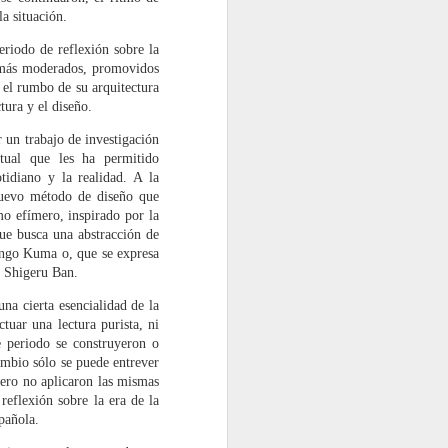
del discurso hablado y escrito.
a situación.
eriodo de reflexión sobre la
s más moderados, promovidos
r el rumbo de su arquitectura
tura y el diseño.
r un trabajo de investigación
ctual que les ha permitido
idiano y la realidad. A la
nuevo método de diseño que
mo efímero, inspirado por la
ue busca una abstracción de
Kengo Kuma o, que se expresa
e Shigeru Ban.
na cierta esencialidad de la
tuar una lectura purista, ni
e periodo se construyeron o
ambio sólo se puede entrever
pero no aplicaron las mismas
reflexión sobre la era de la
pañola.