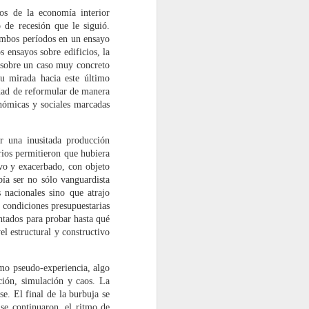
os de la economía interior
o de recesión que le siguió.
IDIOCRACIA (I y II)
JAN
ambos períodos en un ensayo
14
Artículos publicados
 ensayos sobre edificios, la
originalmente en el blog La
a sobre un caso muy concreto
viga en el ojo
su mirada hacia este último
sidad de reformular de manera
I
onómicas y sociales marcadas
Eva Franch dejó caer estas
r una inusitada producción
palabras durante su discurso de
rios permitieron que hubiera
presentación de la última edición
vo y exacerbado, con objeto
del Foro Arquia/Próxima, del que
bía ser no sólo vanguardista
ha sido comisario general: «Lo
 nacionales sino que atrajo
que me gusta pensar es que
 condiciones presupuestarias
hemos llegado temprano. En
entados para probar hasta qué
estos meses, días, estoy
el estructural y constructivo
intentando desarrollar una teoría
de la tempraneidad».
omo pseudo-experiencia, algo
Siempre es necesario prestar
ción, simulación y caos. La
extrema atención a las palabras, a
e. El final de la burbuja se
la construcción y componentes
se continuaron, el ritmo de