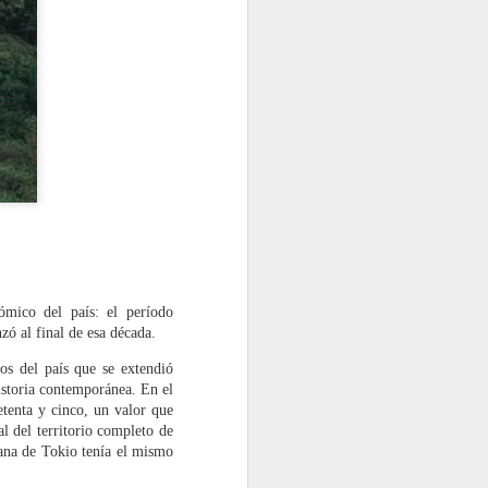
l like y el impacto sensacionalista de lo
 que esta sociedad es cada vez más
 ella misma genera y nutre, se hace
onfiguren la crítica y revaloricen su
ca emérita de Filosofía Moral y Política
miembro del Comité de Bioética de
o es arquitecto y catedrático en ETH
ómico del país: el período
ó al final de esa década.
os del país que se extendió
istoria contemporánea. En el
etenta y cinco, un valor que
l del territorio completo de
tana de Tokio tenía el mismo