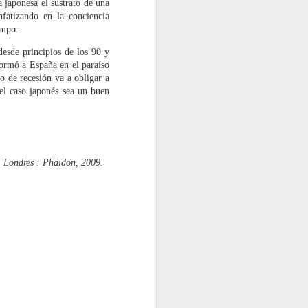
 japonesa el sustrato de una
nfatizando en la conciencia
empo.
desde principios de los 90 y
formó a España en el paraíso
o de recesión va a obligar a
z el caso japonés sea un buen
,
Londres : Phaidon, 2009.