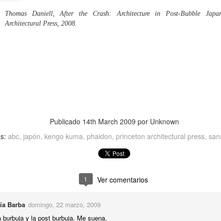
DE ESTA MANERA NO
EP
Thomas Daniell,
After the Crash: Architecture in Post-Bubble Japa
25
Trienal de Arquitectura de Lisboa, 12 septiembre – 15 diciembre
Architectural Press, 2008.
2013
 la Trienal de Lisboa deja algo claro es que las perspectivas, los
rizontes, de la arquitectura están cambiando; sin embargo, también
ja tras de sí a la vez muchas dudas respecto a si este cambio de
tmo no significará llevar la actual oquedad de contenidos e ideas a
aer en un hoyo aún más hondo.
CONFERENCIA SCA (BUENOS AIRES), 7
UL
Publicado
14th March 2009
por Unknown
22
AGOSTO, 19.00 h.
as:
abc
japón
kengo kuma
phaidon
princeton architectural press
san
1
Ver comentarios
ía Barba
domingo, 22 marzo, 2009
a burbuja y la post burbuja. Me suena.