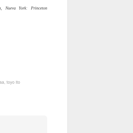
n
, Nueva York: Princeton
aa
toyo ito