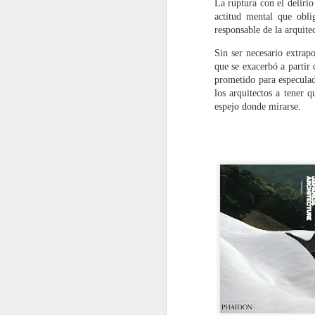
La ruptura con el deliri
N
actitud mental que oblig
responsable de la arquite
Th
Sin ser necesario extrap
«L
que se exacerbó a partir
prometido para especulado
Li
los arquitectos a tener q
espejo donde mirarse.
Th
pr
Ho
O
C
S
O
C