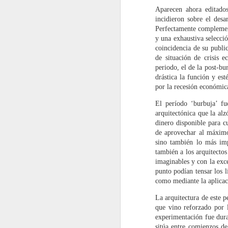
Aparecen ahora editado
incidieron sobre el desa
CRUCES CRÍTICOS.
AUG
Perfectamente complement
11
LA ARQUITECTURA
y una exhaustiva selecci
Y OTROS PUNTOS
coincidencia de su publi
de situación de crisis e
DE VISTA #1.
periodo, el de la post-bu
12 de mayo 2016
drástica la función y es
por la recesión económic
LA CRÍTICA COMO
HERRAMIENTA DE
El período ‘burbuja’ fu
M
PENSAMIENTO
arquitectónica que la al
dinero disponible para c
Daniel Giralt-Miracle - Miguel
de aprovechar al máximo 
Ángel Alonso del Val
sino también lo más impr
A
también a los arquitectos
Este diálogo entre Daniel Giralt-
imaginables y con la exce
(R
Miracle y Miguel Ángel Alonso del
punto podían tensar los l
se
Val gira en torno a la función de la
como mediante la aplicaci
reflexión crítica como un elemento
«…
necesario para los procesos de
La arquitectura de este 
si
creación, particularmente dentro
que vino reforzado por l
de
del actual contexto de dinámicas
experimentación fue dura
ar
A
sociales y culturales están
sitúa entre comienzos d