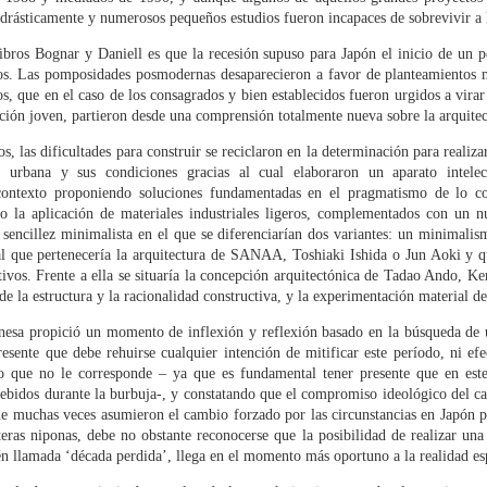
de Ediciones Asimétricas.
28
 drásticamente y numerosos pequeños estudios fueron incapaces de sobrevivir a l
NUEVO PANTEÓN
redy Massad
ibros Bognar y Daniell es que la recesión supuso para Japón el inicio de un p
idos. Las pomposidades posmodernas desaparecieron a favor de planteamiento
jo la premisa «la austeridad como concepto ético y estético», Luís
os, que en el caso de los consagrados y bien establecidos fueron urgidos a vira
rnández-Galiano presenta la exposición The Architect is Present en
ación joven, partieron desde una comprensión totalmente nueva sobre la arquitec
useo ICO, abierta hasta el 18 de mayo. Explica que ésta supone una
os, las dificultades para construir se reciclaron en la determinación para realiza
ontinuación de Spain, mon amour (la muestra que presentó en esa
d urbana y sus condiciones gracias al cual elaboraron un aparato intele
sma sala el pasado año) y que debe su título a The Artist is Present,
ontexto proponiendo soluciones fundamentadas en el pragmatismo de lo cot
a retrospectiva dedicada a Marina Abramović celebrada en el MoMA
 la aplicación de materiales industriales ligeros, complementados con un 
ace cuatro años.
sencillez minimalista en el que se diferenciarían dos variantes: un minimalis
ENTREVISTA A SOLANO BENÍTEZ. EL
PR
al que pertenecería la arquitectura de SANAA, Toshiaki Ishida o Jun Aoki y q
15
PENÚLTIMO CARISMÁTICO
ptivos. Frente a ella se situaría la concepción arquitectónica de Tadao Ando, 
 de la estructura y la racionalidad constructiva, y la experimentación material d
redy Massad
nesa propició un momento de inflexión y reflexión basado en la búsqueda de u
lano Benítez es artífice de una arquitectura de ingenio, sumamente
esente que debe rehuirse cualquier intención de mitificar este período, ni efec
reocupada por economizar recursos; de una forma de hacer arraigada
mo que no le corresponde – ya que es fundamental tener presente que en est
 el contexto y en la historia locales.
ncebidos durante la burbuja-, y constatando que el compromiso ideológico del c
ue muchas veces asumieron el cambio forzado por las circunstancias en Japón 
o que primeramente sorprende de manera grata es su cercanía en el
teras niponas, debe no obstante reconocerse que la posibilidad de realizar una 
ato, que quiebra (tal vez de manera bien estudiada) con el estereotipo
én llamada ‘década perdida’, llega en el momento más oportuno a la realidad es
 altivez y distancia hecho de soberbia, extravagancias y gestos
ustos al que tantos arquitectos se han adscrito.