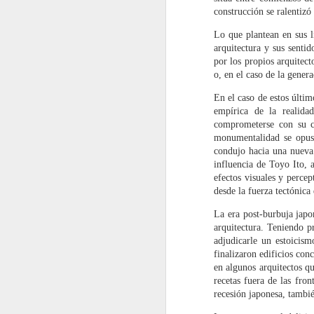
marcadas por una renovación de
construcción se ralentizó
discursos, que apela a la
F
Lo que plantean en sus l
transformación de actitudes y
arquitectura y sus sent
formas de hacer y producir.
Ba
por los propios arquitect
Fe
o, en el caso de la gener
M
En el caso de estos últim
c
empírica de la realida
mi
comprometerse con su c
l
monumentalidad se opuso
h
condujo hacia una nueva 
A
influencia de Toyo Ito, 
efectos visuales y perce
desde la fuerza tectónica
F
La era post-burbuja japo
So
arquitectura. Teniendo pr
p
adjudicarle un estoicis
en
finalizaron edificios co
en algunos arquitectos q
L
recetas fuera de las fron
tr
recesión japonesa, tambi
de
ad