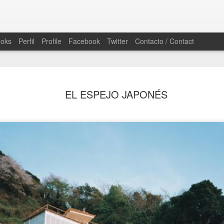
ooks
Perfil
Profile
Facebook
Twitter
Contacto / Contact
CRUCES C
SEP
EL ESPEJO JAPONÉS
1
ARQUITE
PUNTOS D
9 de junio 2016
LA OBLIGACIÓN DE LA C
EFÍMERO
Victoria Camps - Josep LL
Este diálogo entre Victori
como una reflexión sobre l
debilitación del pensamient