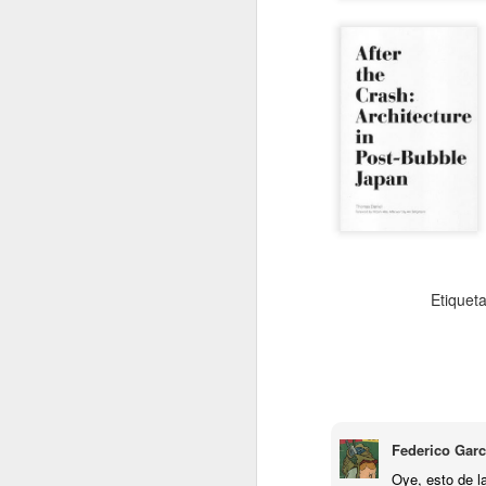
S
Si
ho
de
ri
c
J
Etiquet
Federico Garc
Oye, esto de l