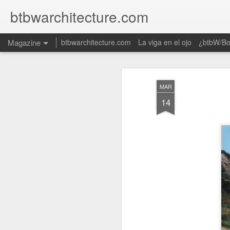
btbwarchitecture.com
Magazine
btbwarchitecture.com
La viga en el ojo
¿btbW/B
MAR
14