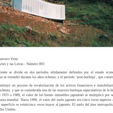
por el poder cuantitativo de
efímero. Ante ello, puesto
víctima de ese proceso que
preciso meditar vías que rec
necesidad.
Victoria Camps es catedráti
en la UAB; actualmente es 
Cataluña. Josep Lluís Mate
Zúrich.
('Cruces Críticos.
errero Yeste
rtes y las Letras - Número
893
ciente se divide en dos períodos nítidamente definidos por el estado econ
e se extendió durante los años ochenta; y el período ‘post-burbuja’, que comenz
tituyó un proceso de revalorización de los activos financieros e inmobiliari
ochenta, y que es considerada una de las mayores burbujas especulativas de la h
 1955 a 1989, el valor de los bienes inmuebles japoneses se multiplicó por s
ueza mundial. Hacia 1990, el valor del suelo japonés era cinco veces superior a
 superficie es veinticinco veces mayor al japonés. El suelo del área metropoli
ados Unidos.