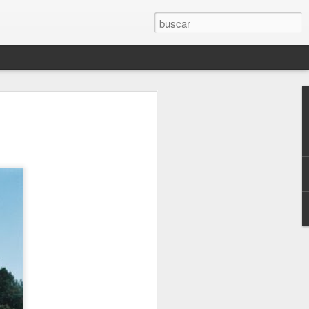
RÍTICOS. LA
CTURA Y OTROS
E VISTA #2.
RÍTICA EN EL TIEMPO DE LO
uís Mateo
a Camps y Josep Lluís Mateo se propone
os motivos y las consecuencias de la
o crítico dentro de una sociedad regida