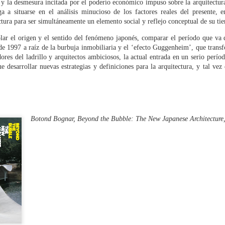
BUT NOT THIS WAY!
o y la desmesura incitada por el poderío económico impuso sobre la arquitectura
OV
a a situarse en el análisis minucioso de los factores reales del presente, e
13
Fredy Massad
ctura para ser simultáneamente un elemento social y reflejo conceptual de su ti
is text was originally published in Spanish in ABC’s architecture blog
olar el origen y el sentido del fenómeno japonés, comparar el período que va 
a viga en el ojo»
 de 1997 a raíz de la burbuja inmobiliaria y el ‘efecto Guggenheim’, que trans
res del ladrillo y arquitectos ambiciosos, la actual entrada en un serio períod
sbon Architecture Triennale, Sept.12th – Dec. 15th 2013
ue desarrollar nuevas estrategias y definiciones para la arquitectura, y tal ve
e current edition of the Lisbon Architecture Triennale does undoutedly
ove that the perspectives, the horizons, of architecture are changing.
wever, it still raises many doubts.
ARA ARQUITECTURA - ARA CRÍTICA / FREDY
CT
Botond Bognar,
Beyond the Bubble: The New Japanese Architecture
16
MASSAD
iclo de conferencias ARA ARQUITECTURA - ARA CRÍTICA
esión 13 - Septiembre 2013: FREDY MASSAD
rganizado por ArqinFAD y TRESPA - Trespa Design Centre Barcelona
omisariado por Eugeni Bach