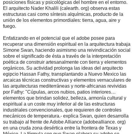
posiciones físicas y psicológicas del hombre en el entorno.
El arquitecto Nader Khalili (calearth. org) observa estas
estructuras casi como síntesis alquímicas, producto de la
unión de los elementos primordiales: tierra, agua, aire y
fuego.
Enfatizando en el potencial que el adobe posee para
recuperar una dimensión espiritual en la arquitectura trabaja
Simone Swan, haciendo asimismo una reivindicación social
sobre el significado de ésta a través de la interpretación
poética de construir artesanalmente con tierra y elementos
orgánicos. Su actividad prolonga las ideas del arquitecto
egipcio Hassan Fathy, transplantando a Nuevo Mexico las
arcaicas técnicas constructivas y elementos vernaculares de
las arquitecturas mediterráneas y norte-africanas revividas
por Fathy: "Cúpulas, arcos nubios, patios interiores…
elementos que brindan solidez, belleza, armonía cultural y
espiritual a un coste muy inferior al de las estructuras
industriales convencionales, que requieren de controles
mecánicos de temperatura.- explica Swan, quien desarrolla
su trabajo al frente de Adobe Alliance (adobealliance. org)
en una cruda zona desértica entre la frontera de Texas y
México. La fórmula con que Swan elabora su adobe se