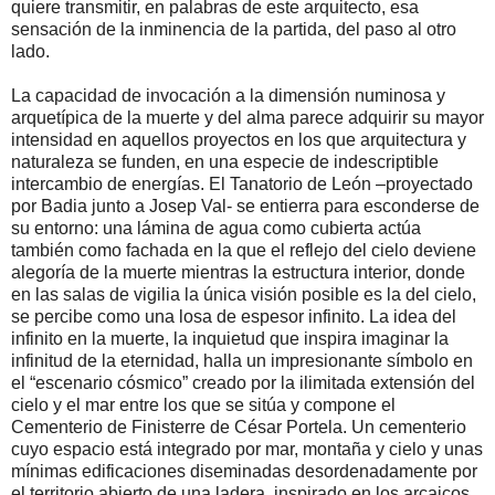
quiere transmitir, en palabras de este arquitecto, esa
sensación de la inminencia de la partida, del paso al otro
lado.
La capacidad de invocación a la dimensión numinosa y
arquetípica de la muerte y del alma parece adquirir su mayor
intensidad en aquellos proyectos en los que arquitectura y
naturaleza se funden, en una especie de indescriptible
intercambio de energías. El Tanatorio de León –proyectado
por Badia junto a Josep Val- se entierra para esconderse de
su entorno: una lámina de agua como cubierta actúa
también como fachada en la que el reflejo del cielo deviene
alegoría de la muerte mientras la estructura interior, donde
en las salas de vigilia la única visión posible es la del cielo,
se percibe como una losa de espesor infinito. La idea del
infinito en la muerte, la inquietud que inspira imaginar la
infinitud de la eternidad, halla un impresionante símbolo en
el “escenario cósmico” creado por la ilimitada extensión del
cielo y el mar entre los que se sitúa y compone el
Cementerio de Finisterre de César Portela. Un cementerio
cuyo espacio está integrado por mar, montaña y cielo y unas
mínimas edificaciones diseminadas desordenadamente por
el territorio abierto de una ladera, inspirado en los arcaicos