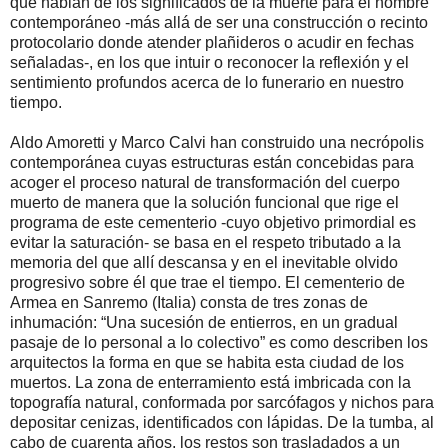
que hablan de los significados de la muerte para el hombre
contemporáneo -más allá de ser una construcción o recinto
protocolario donde atender plañideros o acudir en fechas
señaladas-, en los que intuir o reconocer la reflexión y el
sentimiento profundos acerca de lo funerario en nuestro
tiempo.
Aldo Amoretti y Marco Calvi han construido una necrópolis
contemporánea cuyas estructuras están concebidas para
acoger el proceso natural de transformación del cuerpo
muerto de manera que la solución funcional que rige el
programa de este cementerio -cuyo objetivo primordial es
evitar la saturación- se basa en el respeto tributado a la
memoria del que allí descansa y en el inevitable olvido
progresivo sobre él que trae el tiempo. El cementerio de
Armea en Sanremo (Italia) consta de tres zonas de
inhumación: “Una sucesión de entierros, en un gradual
pasaje de lo personal a lo colectivo” es como describen los
arquitectos la forma en que se habita esta ciudad de los
muertos. La zona de enterramiento está imbricada con la
topografía natural, conformada por sarcófagos y nichos para
depositar cenizas, identificados con lápidas. De la tumba, al
cabo de cuarenta años, los restos son trasladados a un